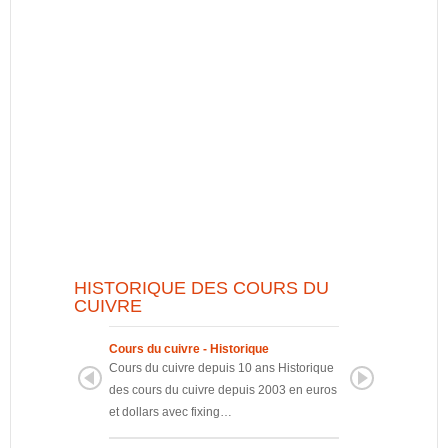
HISTORIQUE DES COURS DU
CUIVRE
Cours du cuivre - Historique
Cours du cuivre po
Cours du cuivre depuis 10 ans Historique
GIRM 2011 Cours du
des cours du cuivre depuis 2003 en euros
Tonne Copper course
et dollars avec fixing…
Cours du cuivre a