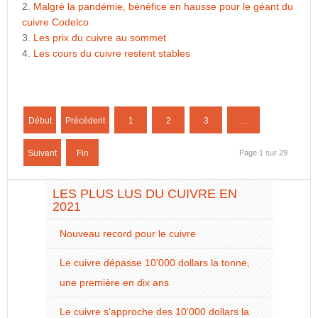
Malgré la pandémie, bénéfice en hausse pour le géant du
cuivre Codelco
Les prix du cuivre au sommet
Les cours du cuivre restent stables
Début
Précédent
1
2
3
…
Suivant
Fin
Page 1 sur 29
LES PLUS LUS DU CUIVRE EN
2021
Nouveau record pour le cuivre
Le cuivre dépasse 10'000 dollars la tonne,
une première en dix ans
Le cuivre s'approche des 10'000 dollars la